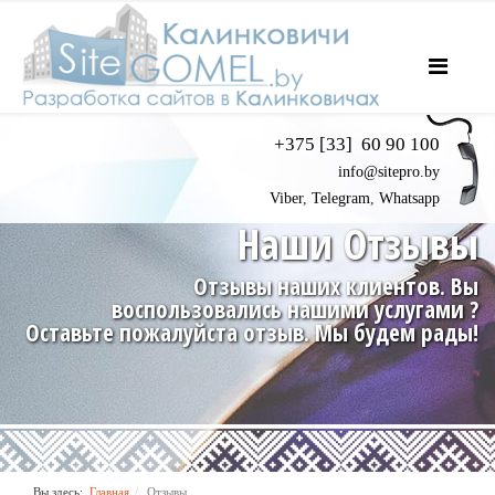
+375
[33]
60 90 100
info@sitepro.by
Viber
,
Telegram
,
Whatsapp
Наши Отзывы
Отзывы наших клиентов. Вы
воспользовались нашими услугами ?
Оставьте пожалуйста отзыв. Мы будем рады!
Вы здесь:
Главная
Отзывы